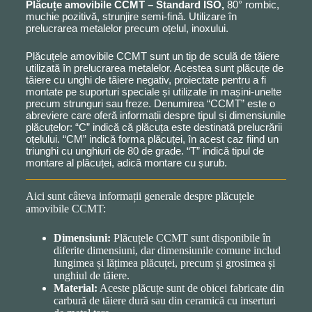
Plăcuțe amovibile CCMT – Standard ISO,
80° rombic,
muchie pozitivă, strunjire semi-fină. Utilizare în
prelucrarea metalelor precum oțelul, inoxului.
Plăcuțele amovibile CCMT sunt un tip de sculă de tăiere
utilizată în prelucrarea metalelor. Acestea sunt plăcuțe de
tăiere cu unghi de tăiere negativ, proiectate pentru a fi
montate pe suporturi speciale și utilizate în mașini-unelte
precum strunguri sau freze. Denumirea “CCMT” este o
abreviere care oferă informații despre tipul și dimensiunile
plăcuțelor: “C” indică că plăcuța este destinată prelucrării
oțelului. “CM” indică forma plăcuței, în acest caz fiind un
triunghi cu unghiuri de 80 de grade. “T” indică tipul de
montare al plăcuței, adică montare cu șurub.
Aici sunt câteva informații generale despre plăcuțele
amovibile CCMT:
Dimensiuni:
Plăcuțele CCMT sunt disponibile în
diferite dimensiuni, dar dimensiunile comune includ
lungimea și lățimea plăcuței, precum și grosimea și
unghiul de tăiere.
Material:
Aceste plăcuțe sunt de obicei fabricate din
carbură de tăiere dură sau din ceramică cu inserturi