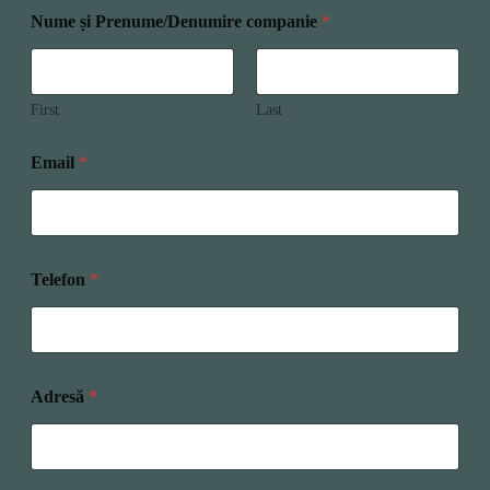
Nume și Prenume/Denumire companie
*
First
Last
Email
*
Telefon
*
Adresă
*