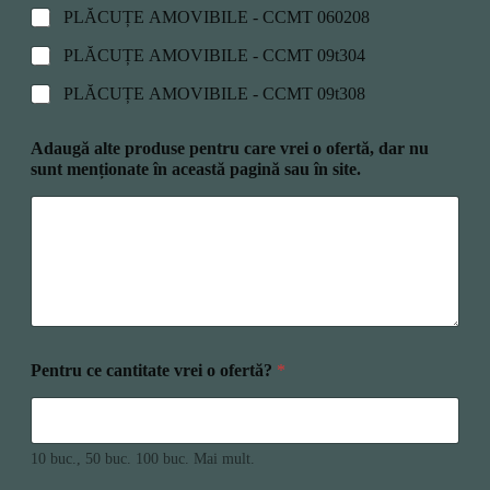
PLĂCUȚE AMOVIBILE - CCMT 060208
PLĂCUȚE AMOVIBILE - CCMT 09t304
PLĂCUȚE AMOVIBILE - CCMT 09t308
Adaugă alte produse pentru care vrei o ofertă, dar nu
sunt menționate în această pagină sau în site.
Pentru ce cantitate vrei o ofertă?
*
10 buc., 50 buc. 100 buc. Mai mult.