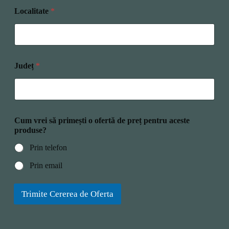
Localitate
*
Județ
*
Cum vrei să primești o ofertă de preț pentru aceste
produse?
Prin telefon
Prin email
Trimite Cererea de Oferta