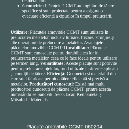
de metal tare.
Geometrie:
Plăcuțele CCMT au unghiuri de tăiere
specifice și sunt proiectate pentru a asigura o
evacuare eficientă a cipurilor în timpul prelucrării.
Utilizare:
Plăcuțele amovibile CCMT sunt utilizate în
prelucrarea metalelor, inclusiv turnare, frezare, strunjire și
alte operațiuni de prelucrare a metalelor. Avantajele
plăcuțelor amovibile CCMT:
Durabilitate:
Plăcuțele
CCMT sunt cunoscute pentru durabilitatea lor în
prelucrarea metalelor, ceea ce le face ideale pentru utilizare
pe termen lung.
Versatilitate:
Aceste plăcuțe sunt potrivite
pentru prelucrarea oțelului, fiind utilizate în diferite aplicații
și condiții de tăiere.
Eficiență:
Geometria și materialul din
care sunt fabricate permit o tăiere eficientă și precisă a
metalelor.
Producători cunoscuți:
Există mai mulți
producători cunoscuți de plăcuțe CCMT, printre aceștia
numărându-se Sandvik, Seco, Iscar, Kennametal și
Mitsubishi Materials.
Plăcuțe amovibile CCMT 060204