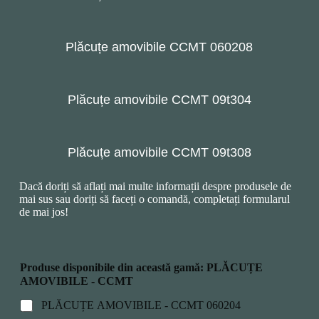
Plăcuțe amovibile CCMT 060208
Plăcuțe amovibile CCMT 09t304
Plăcuțe amovibile CCMT 09t308
Dacă doriți să aflați mai multe informații despre produsele de
mai sus sau doriți să faceți o comandă, completați formularul
de mai jos!
Produse disponibile din această gamă: PLĂCUȚE
AMOVIBILE - CCMT
PLĂCUȚE AMOVIBILE - CCMT 060204