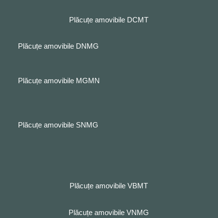
Plăcuțe amovibile DCMT
Plăcuțe amovibile DNMG
Plăcuțe amovibile MGMN
Plăcuțe amovibile SNMG
Plăcuțe amovibile VBMT
Plăcuțe amovibile VNMG